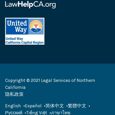
务
帮
公
助
司
加
首
徽
州
府
标
徽
地
法
标
区
律
加
联
州
合
劝
募
会
Copyright © 2021 Legal Services of Northern
徽
California
标
隐私政策
English
Español
简体中文
繁體中文
Русский
Tiếng Việt
ภาษาไทย