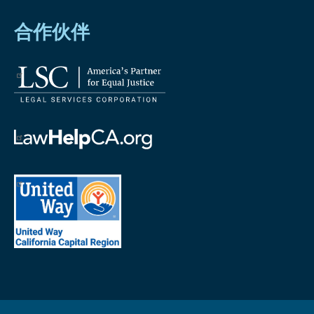
合作伙伴
法
律
服
务
帮
公
助
司
加
首
徽
州
府
标
徽
地
法
标
区
律
加
联
州
合
劝