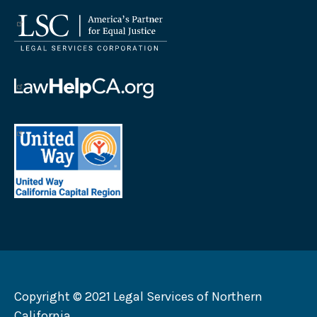
法
律
服
务
帮
公
助
司
加
首
徽
州
府
标
徽
地
法
标
区
律
加
联
州
合
劝
募
会
Copyright © 2021 Legal Services of Northern
徽
California