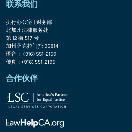
联系我们
执行办公室 | 财务部
北加州法律服务处
第 12 街 517 号
加州萨克拉门托 95814
语音： (916) 551-2150
传真：(916) 551-2195
合作伙伴
法
律
服
务
帮
公
助