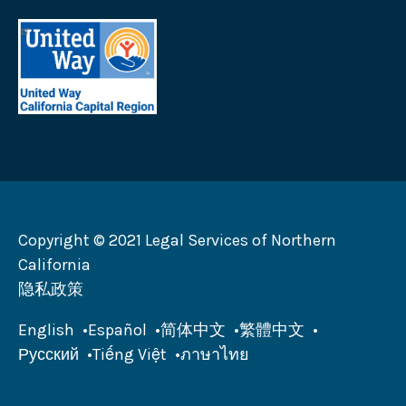
司
加
首
徽
州
府
标
徽
地
法
标
区
律
加
联
州
合
劝
募
会
Copyright © 2021 Legal Services of Northern
徽
California
标
隐私政策
English
Español
简体中文
繁體中文
Русский
Tiếng Việt
ภาษาไทย