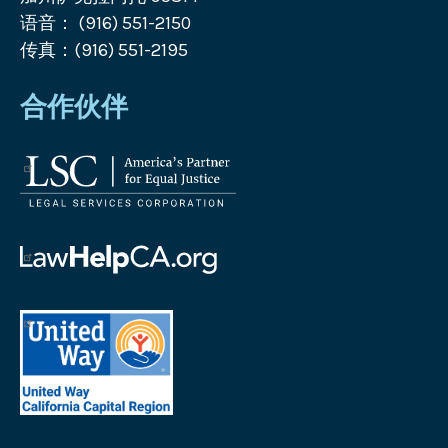
语音： (916) 551-2150
传真：(916) 551-2195
合作伙伴
法
律
服
务
帮
公
助
司
加
首
徽
州
府
标
徽
地
法
标
区
律
加
联
州