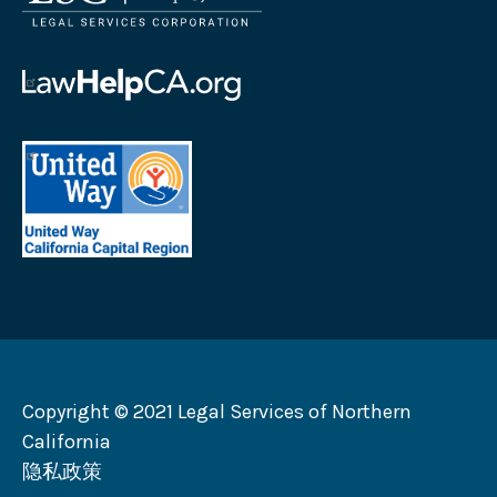
律
服
务
帮
公
助
司
加
首
徽
州
府
标
徽
地
法
标
区
律
加
联
州
合
劝
募
会
Copyright © 2021 Legal Services of Northern
徽
California
标
隐私政策