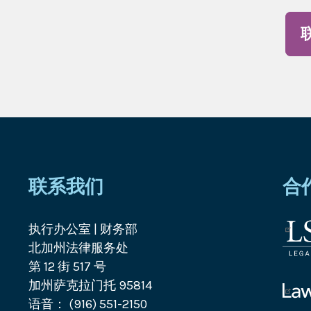
联系我们
合
执行办公室 | 财务部
法
北加州法律服务处
律
第 12 街 517 号
服
加州萨克拉门托 95814
务
帮
语音： (916) 551-2150
公
助