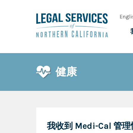
Skip
to
Engli
main
content
Main
navig
健康
我收到 Medi-Cal