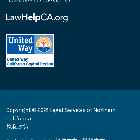
服
务
帮
公
助
司
加
首
徽
州
府
标
徽
地
法
标
区
律
加
联
州
合
劝
募
会
Copyright © 2021 Legal Services of Northern
徽
California
标
隐私政策