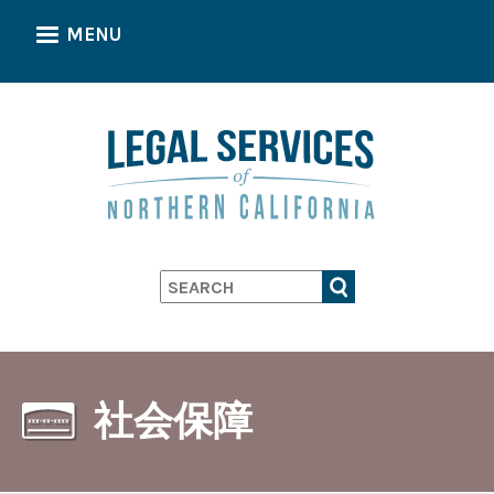
Skip
MENU
to
main
content
Search
社会保障