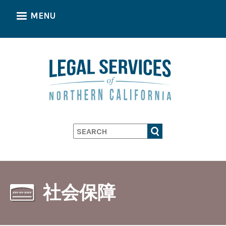
Skip
MENU
to
main
content
Search
社会保障