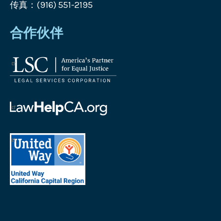
传真：(916) 551-2195
合作伙伴
法
律
服
务
帮
公
助
司
加
首
徽
州
府
标
徽
地
法
标
区
律
加
联
州
合
劝