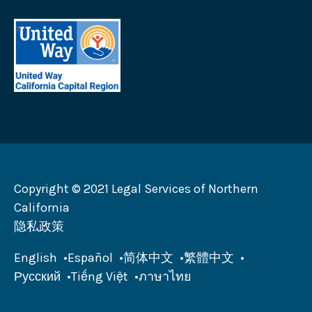
助
司
加
首
徽
州
府
标
徽
地
法
标
区
律
加
联
州
合
劝
募
会
Copyright © 2021 Legal Services of Northern
徽
California
标
隐私政策
English
Español
简体中文
繁體中文
Русский
Tiếng Việt
ภาษาไทย