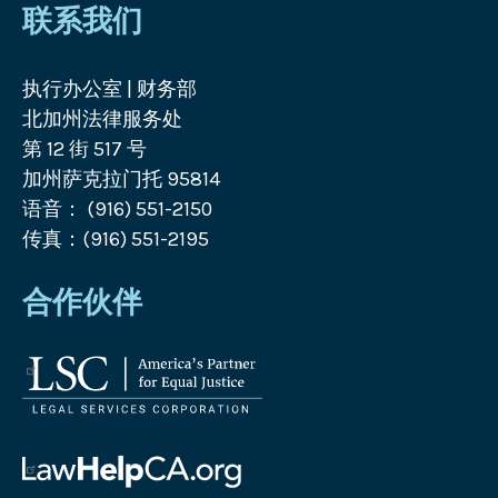
联系我们
执行办公室 | 财务部
北加州法律服务处
第 12 街 517 号
加州萨克拉门托 95814
语音： (916) 551-2150
传真：(916) 551-2195
合作伙伴
法
律
服
务
帮
公