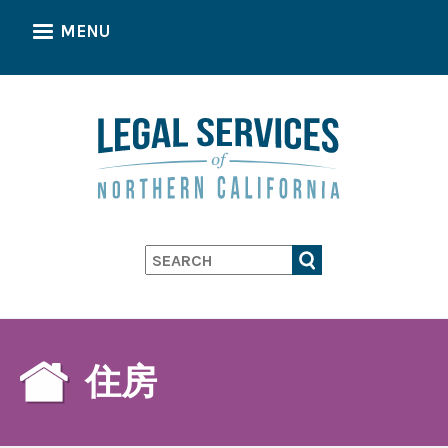
Skip
MENU
to
main
content
Search
住房