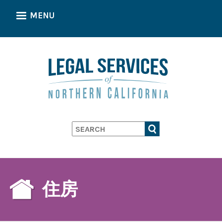
Skip
MENU
to
main
content
Search
住房