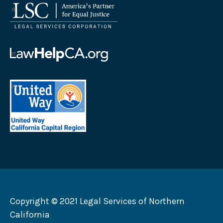
法
律
服
务
帮
公
助
司
加
首
徽
州
府
标
徽
地
法
标
区
律
加
联
州
合
劝
募
会
Copyright © 2021 Legal Services of Northern
徽
California
标